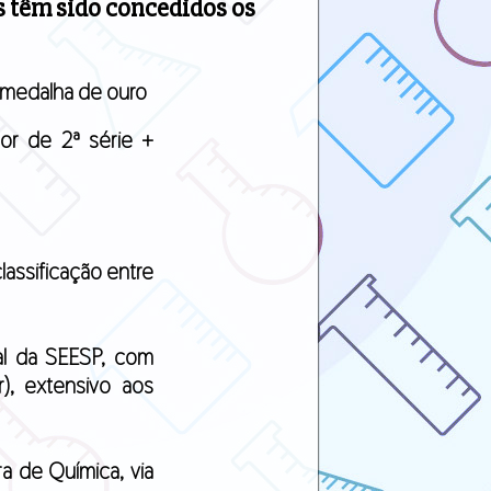
 têm sido concedidos os
+ medalha de ouro
dor de 2ª série +
assificação entre
al da SEESP, com
r), extensivo aos
ra de Química, via