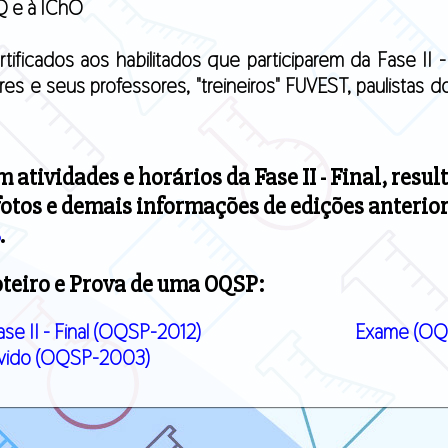
Q e à IChO
ificados aos habilitados que participarem da Fase II -
res e seus professores, "treineiros" FUVEST, paulistas
atividades e horários da Fase II - Final, resul
fotos e demais informações de edições anterio
.
teiro e Prova de uma OQSP:
ase II - Final (OQSP-2012)
Exame (OQ
lvido (OQSP-2003)