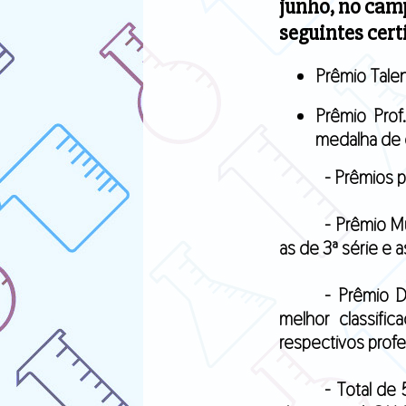
junho, no cam
seguintes cert
Prêmio Talen
Prêmio Prof
medalha de 
- Prêmios 
- Prêmio M
as de 3ª série e a
- Prêmio 
melhor classific
respectivos prof
- Total de 