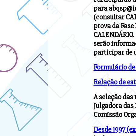
para abqsp@iq
(consultar CA
prova da Fase 
CALENDÁRIO. P
serão informa
participar de 
Formulário de 
Relação de est
A seleção das 
Julgadora das
Comissão Orga
Desde 1997 (exc