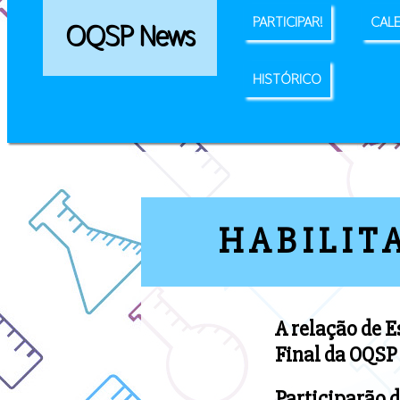
PARTICIPAR!
CAL
OQSP News
HISTÓRICO
HABILITA
A relação de E
Final da OQSP 
Participarão d