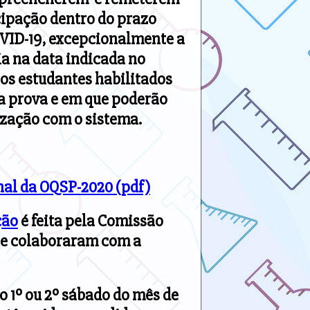
cipação dentro do prazo
VID-19, excepcionalmente a
ia na data indicada no
os estudantes habilitados
 a prova e em que poderão
rização com o sistema.
inal da OQSP-2020 (pdf)
ção
é feita pela Comissão
ue colaboraram com a
o 1º ou 2º sábado do mês de