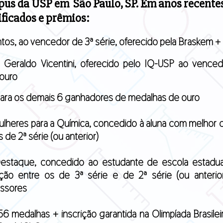
pus da USP em São Paulo, SP. Em anos recentes
ificados e prêmios:
tos, ao vencedor de 3ª série, oferecido pela Braskem 
. Geraldo Vicentini, oferecido pelo IQ-USP ao vence
ouro
para os demais 6 ganhadores de medalhas de ouro
ulheres para a Química, concedido à aluna com melhor cl
s de 2ª série (ou anterior)
Destaque, concedido ao estudante de escola estadu
ação entre os de 3ª série e de 2ª série (ou anterio
essores
56 medalhas + inscrição garantida na Olimpíada Brasilei