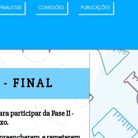
FINALISTAS
COMISSÕES
PUBLICAÇÕES
I - FINAL
ra participar da Fase II -
xo.
ue preencherem e remeterem