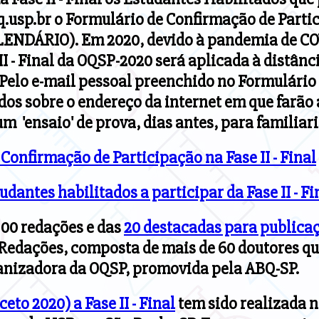
.usp.br o Formulário de Confirmação de Parti
LENDÁRIO). Em 2020, devido à pandemia de CO
II - Final da OQSP-2020 será aplicada à distânc
elo e-mail pessoal preenchido no Formulário 
dos sobre o endereço da internet em que farão
um 'ensaio' de prova, dias antes, para familia
Confirmação de Participação na Fase II - Final
udantes habilitados a participar da Fase II - F
100 redações e das
20 destacadas para publica
 Redações, composta de mais de 60 doutores q
nizadora da OQSP, promovida pela ABQ-SP.
eto 2020) a Fase II - Final
tem sido realizada n