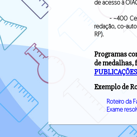
de acesso à OIA
- ~400 Cert
redação, co-auto
RP).
Programas com 
de medalhas, 
PUBLICAÇÕES
Exemplo de Ro
Roteiro da F
Exame reso